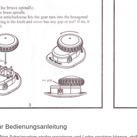
r Bedienungsanleitung
 Atop Schnürsystem wieder reparieren und / oder ersetzen können, stel