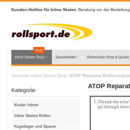
Kunden-Hotline für Inline Skates
, Beratung vor der Bestellung
Hot!
Inline Skates Shop
Speedskates
Rollschuhe Shop & Quads
Startseite
>
Inline Skates Shop
>
ATOP Reparatur Bedienungsa
ATOP Reparat
Kategorie
Kinder Inliner
Inline Skates Rollen
Kugellager und Spacer