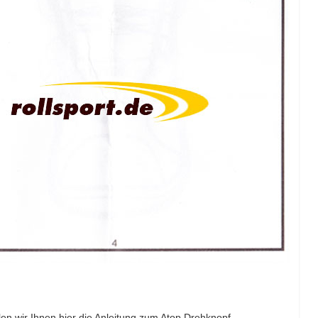
len wir Ihnen hier die Anleitung zum Atop Drehknopf