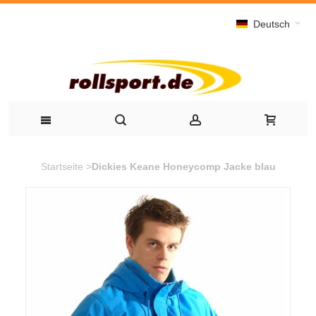
Deutsch
Startseite
>
Dickies Keane Honeycomp Jacke blau