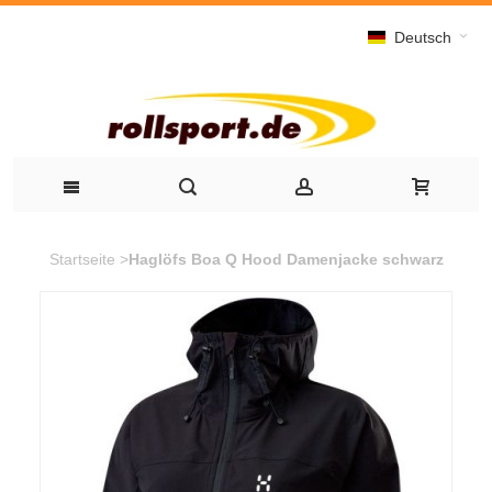
Deutsch
Startseite
>
Haglöfs Boa Q Hood Damenjacke schwarz