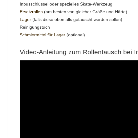
Inbusschlüssel oder spezielles Skate-Werkzeug
Ersatzrollen
(am besten von gleicher Größe und Härte)
Lager
(falls diese ebenfalls getauscht werden sollen)
Reinigungstuch
Schmiermittel für Lager
(optional)
Video-Anleitung zum Rollentausch bei I