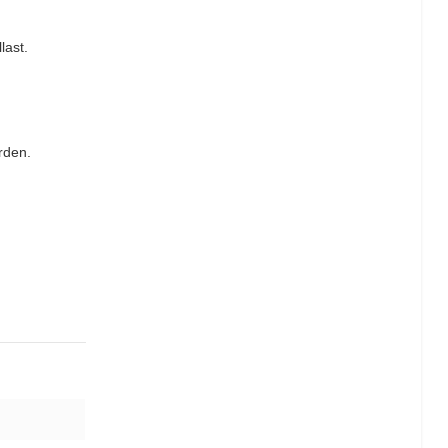
last.
rden.