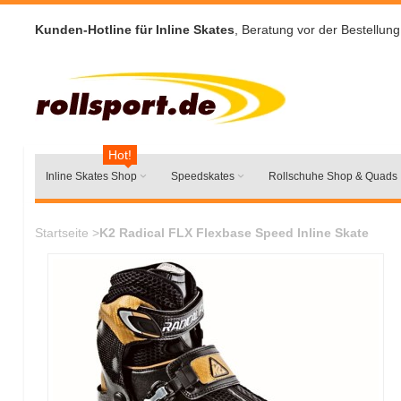
Kunden-Hotline für Inline Skates
, Beratung vor der Bestellung
Hot!
Inline Skates Shop
Speedskates
Rollschuhe Shop & Quads
Startseite
>
K2 Radical FLX Flexbase Speed Inline Skate