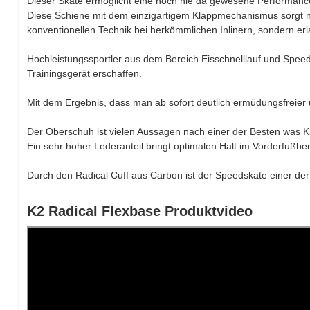
Dieser Skate ermöglicht eine noch nie da gewesene Performance u
Diese Schiene mit dem einzigartigem Klappmechanismus sorgt nich
konventionellen Technik bei herkömmlichen Inlinern, sondern er
Hochleistungssportler aus dem Bereich Eisschnelllauf und Speed
Trainingsgerät erschaffen.
Mit dem Ergebnis, dass man ab sofort deutlich ermüdungsfreier 
Der Oberschuh ist vielen Aussagen nach einer der Besten was K2
Ein sehr hoher Lederanteil bringt optimalen Halt im Vorderfußber
Durch den Radical Cuff aus Carbon ist der Speedskate einer der
K2 Radical Flexbase Produktvideo