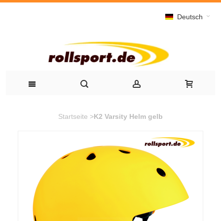
Deutsch
Startseite
>
K2 Varsity Helm gelb