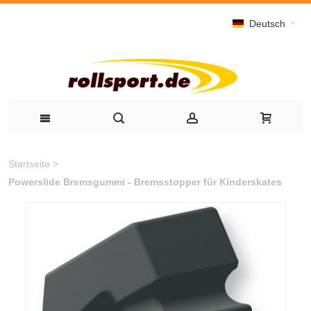
Deutsch
Startseite
>
Powerslide Bremsgummi - Bremsstopper für Kinderskates