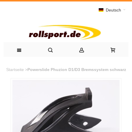
Deutsch
Startseite
>
Powerslide Phuzion D1/D3 Bremssystem schwarz