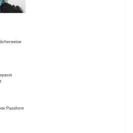
licherweise
gepasst
t.
ekte Passform