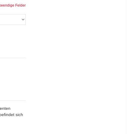
twendige Felder
zenten
efindet sich