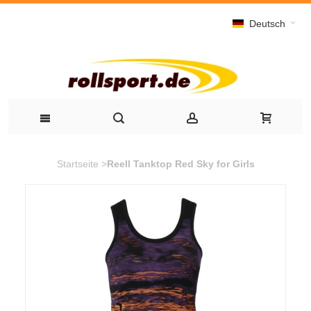
Deutsch
Startseite
>
Reell Tanktop Red Sky for Girls