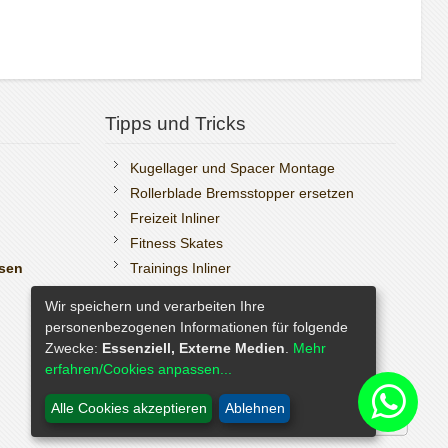
Tipps und Tricks
Kugellager und Spacer Montage
Rollerblade Bremsstopper ersetzen
Freizeit Inliner
Fitness Skates
ssen
Trainings Inliner
Boa Reparatur selbst durchführen.
Wir speichern und verarbeiten Ihre
K2 Teile Finder
personenbezogenen Informationen für folgende
Zwecke:
Essenziell, Externe Medien
.
Mehr
erfahren/Cookies anpassen...
Alle Cookies akzeptieren
Ablehnen