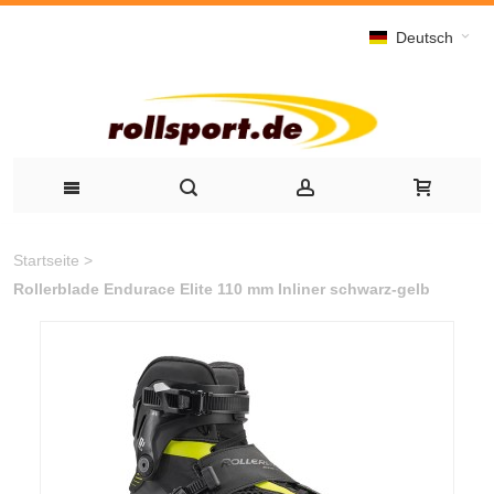
Deutsch
Startseite
>
Rollerblade Endurace Elite 110 mm Inliner schwarz-gelb