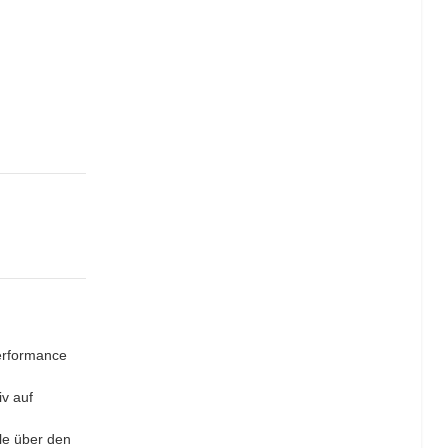
erformance
v auf
le über den