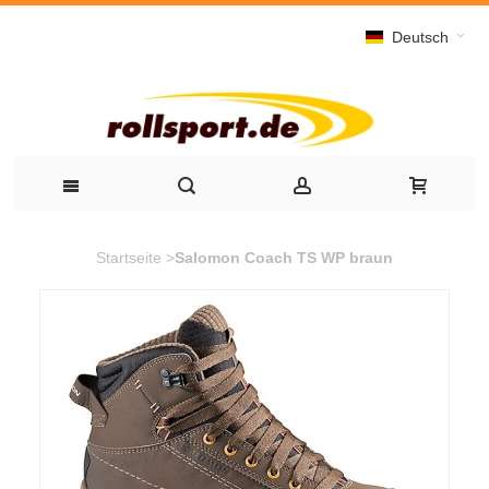
Deutsch
Startseite
>
Salomon Coach TS WP braun