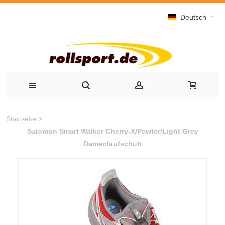
Deutsch
Startseite
>
Salomon Smart Walker Cherry-X/Pewter/Light Grey
Damenlaufschuh