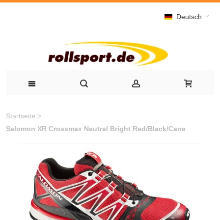
Deutsch
Startseite
>
Salomon XR Crossmax Neutral Bright Red/Black/Cane