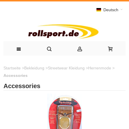
Deutsch
Startseite
>
Bekleidung
>
Streetwear Kleidung
>
Herrenmode
>
Accessories
Accessories