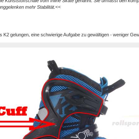
die Kunststoffschale vom Inline Skate genannt. Sie umfasst den kom
nggelenken mehr Stabilität.<<
es K2 gelungen, eine schwierige Aufgabe zu gewältigen - weniger Gewi