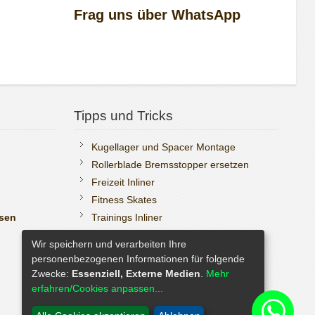
Frag uns über WhatsApp
Tipps und Tricks
Kugellager und Spacer Montage
Rollerblade Bremsstopper ersetzen
Freizeit Inliner
Fitness Skates
ssen
Trainings Inliner
Boa Reparatur selbst durchführen.
Wir speichern und verarbeiten Ihre
K2 Teile Finder
personenbezogenen Informationen für folgende
Zwecke:
Essenziell, Externe Medien
.
Mehr
erfahren/Cookies anpassen...