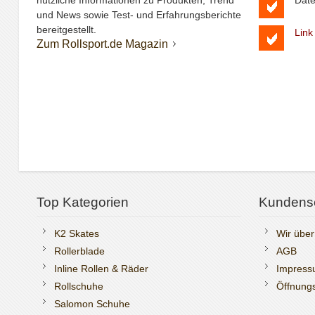
nützliche Informationen zu Produkten, Trend
Date
und News sowie Test- und Erfahrungsberichte
bereitgestellt.
Link
Zum Rollsport.de Magazin
Top Kategorien
Kundens
K2 Skates
Wir über
Rollerblade
AGB
Inline Rollen & Räder
Impres
Rollschuhe
Öffnungs
Salomon Schuhe