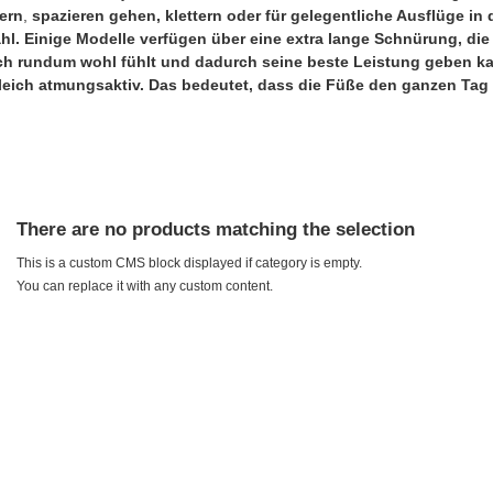
ern
,
spazieren gehen,
klettern
oder für gelegentliche
Ausflüge in 
hl. Einige Modelle verfügen über eine extra lange Schnürung, die 
ch rundum wohl fühlt und dadurch seine beste Leistung geben k
leich
atmungsaktiv
. Das bedeutet, dass die Füße den ganzen Tag
There are no products matching the selection
This is a custom CMS block displayed if category is empty.
You can replace it with any custom content.