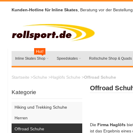
Kunden-Hotline für Inline Skates
, Beratung vor der Bestellung
Hot!
Inline Skates Shop
Speedskates
Rollschuhe Shop & Quads
Startseite
>
Schuhe
>
Haglöfs Schuhe
>
Offroad Schuhe
Offroad Schu
Kategorie
Hiking und Trekking Schuhe
Herren
Die
Firma Haglöfs
bie
Offroad Schuhe
ist das Ergebnis eines