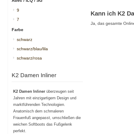
Abec / ILQ / SG
9
Kann ich K2 Da
7
Ja, das gesamte Online
Farbe
schwarz
schwarz/blau/lila
schwarz/rosa
K2 Damen Inliner
K2 Damen Inliner
überzeugen seit
Jahren mit einzigartigem Design und
marktführenden Technologien.
Anatomisch dem schmaleren
Frauenfuß angepasst, umschließen die
weichen Softboots das Fußgelenk
perfekt.