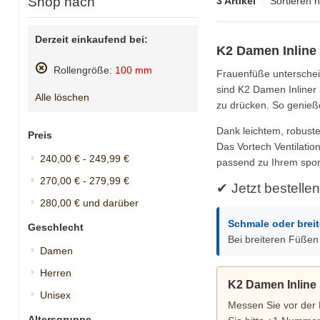
Shop nach
3 Artikel
Sortieren 
Derzeit einkaufend bei:
K2 Damen Inline 
Rollengröße:
100 mm
Frauenfüße unterschei
Diesen
sind K2 Damen Inliner 
Gegenstand
Alle löschen
zu drücken. So genieß
entfernen
Dank leichtem, robuste
Preis
Das Vortech Ventilatio
240,00 €
-
249,99 €
passend zu Ihrem spor
270,00 €
-
279,99 €
✔ Jetzt bestellen
280,00 €
und darüber
Schmale oder brei
Geschlecht
Bei breiteren Füße
Damen
Herren
K2 Damen Inline
Unisex
Messen Sie vor der 
Altersgruppe