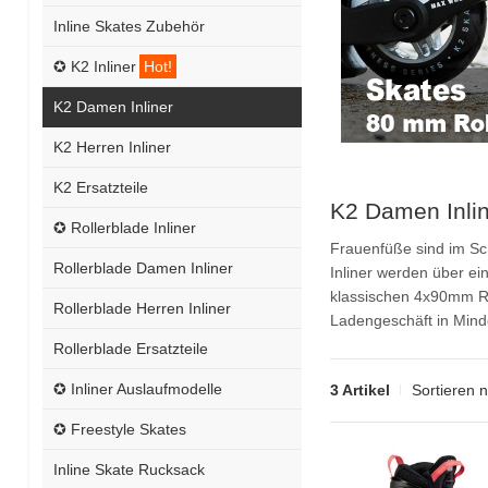
Inline Skates Zubehör
✪ K2 Inliner
Hot!
K2 Damen Inliner
K2 Herren Inliner
K2 Ersatzteile
K2 Damen Inlin
✪ Rollerblade Inliner
Frauenfüße sind im Sch
Rollerblade Damen Inliner
Inliner werden über ei
klassischen 4x90mm Rol
Rollerblade Herren Inliner
Ladengeschäft in Mindel
Rollerblade Ersatzteile
✪ Inliner Auslaufmodelle
3 Artikel
Sortieren 
✪ Freestyle Skates
Inline Skate Rucksack