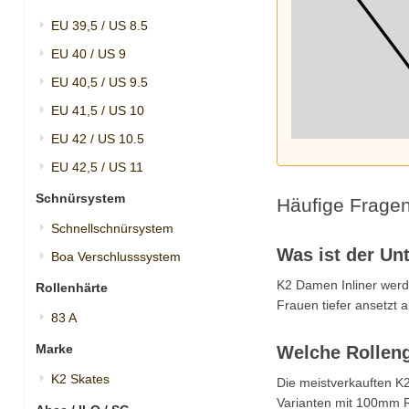
EU 39,5 / US 8.5
EU 40 / US 9
EU 40,5 / US 9.5
EU 41,5 / US 10
EU 42 / US 10.5
EU 42,5 / US 11
Schnürsystem
Häufige Fragen
Schnellschnürsystem
Was ist der Un
Boa Verschlusssystem
K2 Damen Inliner werd
Rollenhärte
Frauen tiefer ansetzt 
83 A
Marke
Welche Rolleng
K2 Skates
Die meistverkauften K
Varianten mit 100mm R