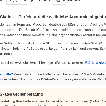
nach
Anzeigen
pro Seite
Skates – Perfekt auf die weibliche Anatomie abgest
den sich in Form und Proportion deutlich von Männerfüßen. Auch die W
abgestimmt: Der Schaft (Cuff) ist etwas niedriger geschnitten und bi
en Skaterinnen mehr Komfort und eine ergonomische Passform bei jede
m Softboot-Material sitzen die Skates angenehm und bieten Stabilität f
n System hält Ihre Füße auch bei langen Fahrten kühl und trocken. Styl
tlichen Look.
 und direkt starten! Hier geht's zu unserer
K2 Ersatzt
te Füße?
Wenn Sie schmale Füße haben, bieten die K2 "Pro"-Modelle m
n oder hohem Spann ist das
BOA®-Verschlusssystem
die beste Wahl f
 Skates Größenberatung
Bestellung Ihre Füße aus, um die perfekte Größe zu finden. (Sollten 