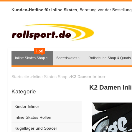
Kunden-Hotline für Inline Skates
, Beratung vor der Bestellung
Hot!
Inline Skates Shop
Speedskates
Rollschuhe Shop & Quads
Startseite
>
Inline Skates Shop
>
K2 Damen Inliner
K2 Damen Inli
Kategorie
Kinder Inliner
Inline Skates Rollen
Kugellager und Spacer